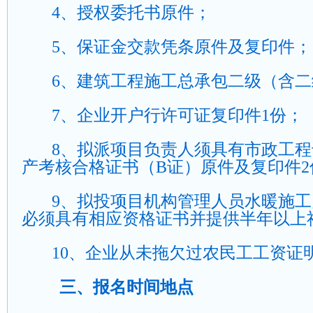
4
、授权委托书原件；
5
、保证金交款凭条原件及复印件；
6
、建筑工程施工总承包二级（含二
7
、企业开户行许可证复印件
1
份；
8
、拟派项目负责人须具有市政工程
产考核合格证书（
B
证）原件及复印件
2
9
、拟投项目机构管理人员水暖施工
必须具有相应资格证书并提供半年以上
10
、企业从未拖欠过农民工工资证
三、报名时间地点