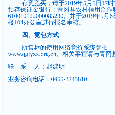
有意竞买，请于
2019
年
5
月
5
日
17
时
预存保证金银行：青冈县农村信用合作
610010122000085230
。并于
2019
年
5
月
6
楼
104
办公室进行报名审核。
四、竞包方式
所售标的使用网络竞价系统竞拍，
www.qgjyzx.org.cn
。相关事宜请与青冈
联
系
人：赵建明
业务咨询电话：
0455-3245810