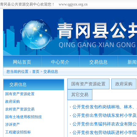
青冈县公共资源交易中心欢迎您！ www.qgjyzx.org.cn
网站首页
中心简介
交易信息
新闻
您当前的位置：
首页
>
交易信息
国有资产资源处置
政府采购
交易信息
国有资产资源处置
其它交易
政府采购
公开竞价发包柞岗镇林地、林木、
农村资产资源交易
公开竞价出售劳动镇东发村小学及
国有土地使用权招拍挂
公开竞价出售猛犸祥农农业有限公
涉诉资产
工程建设招投标
公开竞价发包劳动镇跃进村小学院